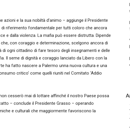
ue azioni e la sua nobiltà d’animo – aggiunge il Presidente
 di riferimento fondamentale per tutti coloro che ancora
cce e dalla violenza. La mafia può essere distrutta. Dipende
ori che, con coraggio e determinazione, scelgono ancora di
à di ogni cittadino di fare tesoro degli insegnamenti e delle
ia. Il seme di dignità e coraggio lanciato da Libero con la
rte ha fatto nascere a Palermo unna nuova cultura e una
onsumo critico’ come quelli riuniti nel Comitato ‘Addio
A
 non cesserò mai di lottare affinché il nostro Paese possa
scatto – conclude il Presidente Grasso – operando
nomiche e culturali che maggiormente favoriscono la