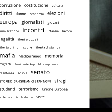
corruzione
costituzione
cultura
diritti
elezioni
donne
economia
europa
giornalisti
giovani
incontri
lavoro
immigrazione
infanzia
legalità
liberi e uguali
libertà di stampa
libertà di informazione
mafia
memoria
Mediterraneo
migranti
Presidente Repubblica supplente
senato
scuola
resistenza
stragi
STORIE DI SANGUE AMICI E FANTASMI
studenti
terrorismo
Unione Europea
visite
violenza contro le donne