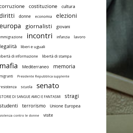
corruzione
costituzione
cultura
diritti
elezioni
donne
economia
europa
giornalisti
giovani
incontri
lavoro
immigrazione
infanzia
legalità
liberi e uguali
libertà di stampa
libertà di informazione
mafia
memoria
Mediterraneo
migranti
Presidente Repubblica supplente
senato
scuola
resistenza
stragi
STORIE DI SANGUE AMICI E FANTASMI
studenti
terrorismo
Unione Europea
visite
violenza contro le donne