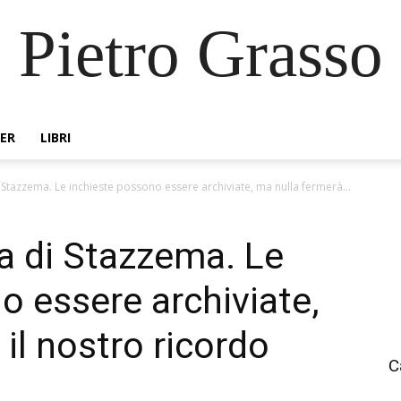
Pietro Grasso
ER
LIBRI
 Stazzema. Le inchieste possono essere archiviate, ma nulla fermerà...
a di Stazzema. Le
o essere archiviate,
il nostro ricordo
C