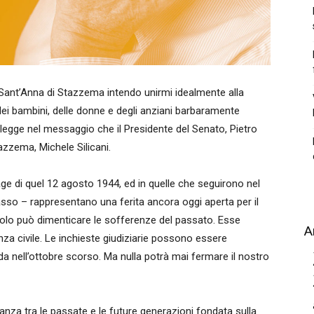
i Sant’Anna di Stazzema intendo unirmi idealmente alla
 dei bambini, delle donne e degli anziani barbaramente
si legge nel messaggio che il Presidente del Senato, Pietro
zzema, Michele Silicani.
age di quel 12 agosto 1944, ed in quelle che seguirono nel
sso – rappresentano una ferita ancora oggi aperta per il
olo può dimenticare le sofferenze del passato. Esse
A
za civile. Le inchieste giudiziarie possono essere
da nell’ottobre scorso. Ma nulla potrà mai fermare il nostro
eanza tra le passate e le future generazioni fondata sulla