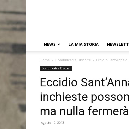
NEWS
LA MIA STORIA
NEWSLETT
Home
Comunicati e Discorsi
Eccidio Sant’Anna di
Comunicati e Discorsi
Eccidio Sant’Ann
inchieste posson
ma nulla fermerà 
Agosto 12, 2013