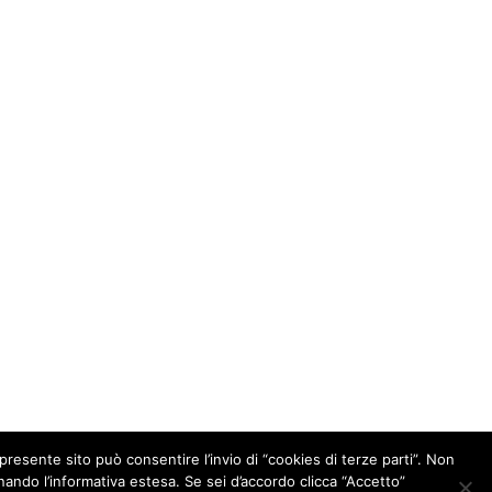
presente sito può consentire l’invio di “cookies di terze parti”. Non
ionando l’informativa estesa. Se sei d’accordo clicca “Accetto”