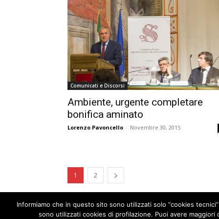
Comunicati e Discorsi
Ambiente, urgente completare
bonifica aminato
Lorenzo Pavoncello
-
Novembre 30, 2015
1
2
Informiamo che in questo sito sono utilizzati solo “cookies tecnici”
sono utilizzati cookies di profilazione. Puoi avere maggiori d