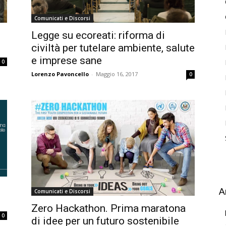
Comunicati e Discorsi
Legge su ecoreati: riforma di
civiltà per tutelare ambiente, salute
e imprese sane
0
Lorenzo Pavoncello
-
Maggio 16, 2017
0
A
Comunicati e Discorsi
Zero Hackathon. Prima maratona
0
di idee per un futuro sostenibile