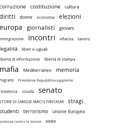
corruzione
costituzione
cultura
diritti
elezioni
donne
economia
europa
giornalisti
giovani
incontri
lavoro
immigrazione
infanzia
legalità
liberi e uguali
libertà di stampa
libertà di informazione
mafia
memoria
Mediterraneo
migranti
Presidente Repubblica supplente
senato
scuola
resistenza
stragi
STORIE DI SANGUE AMICI E FANTASMI
studenti
terrorismo
Unione Europea
visite
violenza contro le donne