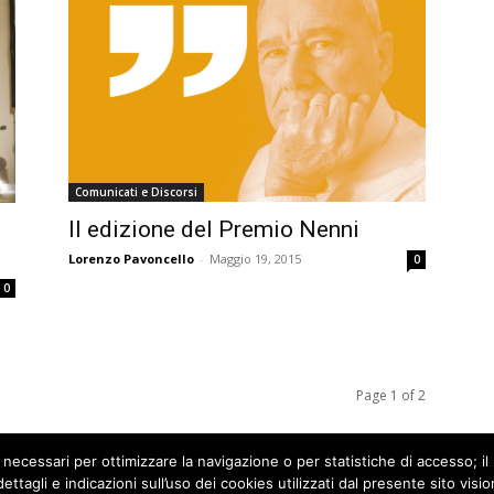
Comunicati e Discorsi
II edizione del Premio Nenni
Lorenzo Pavoncello
-
Maggio 19, 2015
0
0
Page 1 of 2
 necessari per ottimizzare la navigazione o per statistiche di accesso; il 
ettagli e indicazioni sull’uso dei cookies utilizzati dal presente sito vis