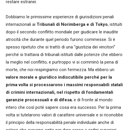
restare estranei.
Dobbiamo le primissime esperienze di giurisdizioni penali
internazionali ai
Tribunali di Norimberga e di Tokyo
, istituiti
dopo il secondo conflitto mondiale per giudicare le inaudite
atrocità che durante quel periodo furono commesse. Si è
spesso ripetuto che si trattò di una “giustizia dei vincitori”
perché si trattava di tribunali istituiti dalle potenze che ebbero
la meglio nel conflitto; e purtroppo vi si comminò la pena di
morte, che noi respingiamo con fermezza. Ma ebbero un
valore morale e giuridico indiscutibile perché per la
prima volta si processarono i massimi responsabili statali
di crimini internazionali, nel rispetto di fondamentali
garanzie processuali e di difesa
; e di fronte al mondo
intero che così poté sapere cosa era successo. Per la prima
volta si tutelarono valori di carattere universale e si riconobbe
il principio della responsabilità penale individuale anche di
coloro che avevano agito per dare corso a ordini superiori.