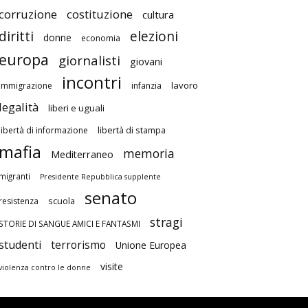
corruzione
costituzione
cultura
diritti
elezioni
donne
economia
europa
giornalisti
giovani
incontri
lavoro
immigrazione
infanzia
legalità
liberi e uguali
libertà di stampa
libertà di informazione
mafia
memoria
Mediterraneo
migranti
Presidente Repubblica supplente
senato
scuola
resistenza
stragi
STORIE DI SANGUE AMICI E FANTASMI
studenti
terrorismo
Unione Europea
visite
violenza contro le donne