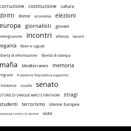
corruzione
costituzione
cultura
diritti
elezioni
donne
economia
europa
giornalisti
giovani
incontri
lavoro
immigrazione
infanzia
legalità
liberi e uguali
libertà di stampa
libertà di informazione
mafia
memoria
Mediterraneo
migranti
Presidente Repubblica supplente
senato
scuola
resistenza
stragi
STORIE DI SANGUE AMICI E FANTASMI
studenti
terrorismo
Unione Europea
visite
violenza contro le donne