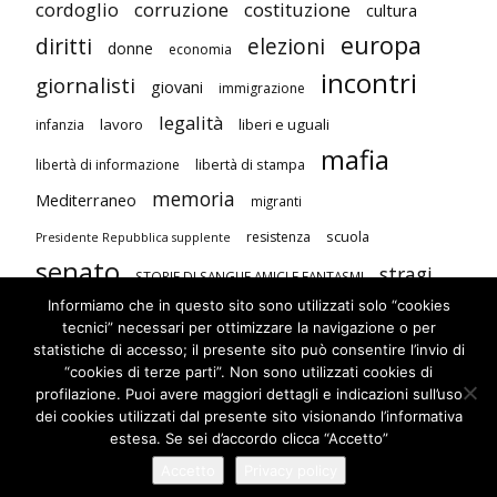
cordoglio
corruzione
costituzione
cultura
europa
diritti
elezioni
donne
economia
incontri
giornalisti
giovani
immigrazione
legalità
lavoro
liberi e uguali
infanzia
mafia
libertà di stampa
libertà di informazione
memoria
Mediterraneo
migranti
scuola
resistenza
Presidente Repubblica supplente
senato
stragi
STORIE DI SANGUE AMICI E FANTASMI
Informiamo che in questo sito sono utilizzati solo “cookies
studenti
terrorismo
Unione Europea
tecnici” necessari per ottimizzare la navigazione o per
visite
violenza contro le donne
statistiche di accesso; il presente sito può consentire l’invio di
“cookies di terze parti”. Non sono utilizzati cookies di
profilazione. Puoi avere maggiori dettagli e indicazioni sull’uso
dei cookies utilizzati dal presente sito visionando l’informativa
estesa. Se sei d’accordo clicca “Accetto”
Accetto
Privacy policy
© Newspaper WordPress Theme by TagDiv