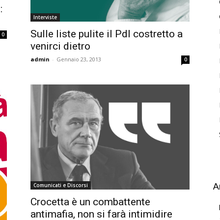
:
Interviste
Sulle liste pulite il Pdl costretto a
0
venirci dietro
admin
-
Gennaio 23, 2013
0
A
Comunicati e Discorsi
Crocetta è un combattente
antimafia, non si farà intimidire