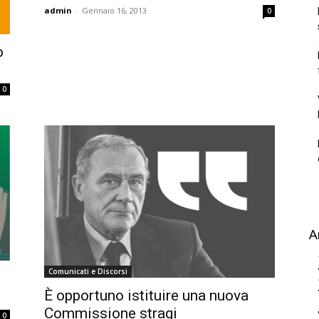
admin
-
Gennaio 16, 2013
0
o
0
A
Comunicati e Discorsi
È opportuno istituire una nuova
Commissione stragi
0