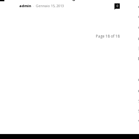
admin
-
Gennaio 15, 2013
0
Page 18 of 18