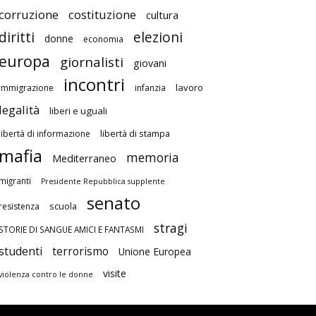
corruzione
costituzione
cultura
diritti
elezioni
donne
economia
europa
giornalisti
giovani
incontri
lavoro
immigrazione
infanzia
legalità
liberi e uguali
libertà di stampa
libertà di informazione
mafia
memoria
Mediterraneo
migranti
Presidente Repubblica supplente
senato
scuola
resistenza
stragi
STORIE DI SANGUE AMICI E FANTASMI
studenti
terrorismo
Unione Europea
visite
violenza contro le donne