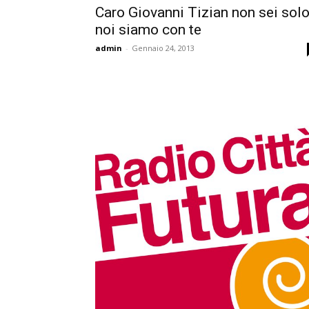
Caro Giovanni Tizian non sei solo
noi siamo con te
admin
-
Gennaio 24, 2013