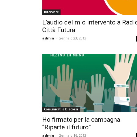
Interviste
L’audio del mio intervento a Radi
Città Futura
admin
-
Gennaio 23, 2013
Comunicati e Discorsi
Ho firmato per la campagna
“Riparte il futuro”
admin
-
Gennaio 16, 2013