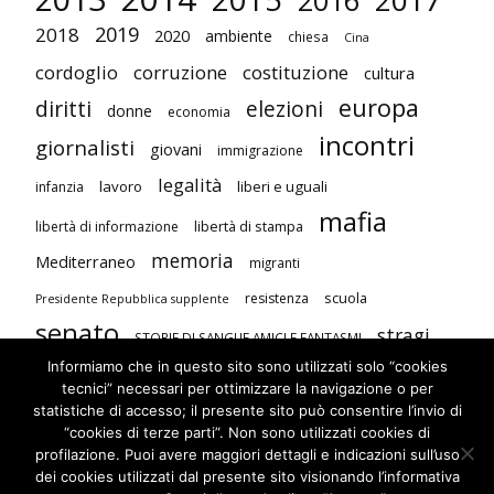
2016
2019
2018
2020
ambiente
chiesa
Cina
cordoglio
corruzione
costituzione
cultura
europa
diritti
elezioni
donne
economia
incontri
giornalisti
giovani
immigrazione
legalità
lavoro
liberi e uguali
infanzia
mafia
libertà di stampa
libertà di informazione
memoria
Mediterraneo
migranti
scuola
resistenza
Presidente Repubblica supplente
senato
stragi
STORIE DI SANGUE AMICI E FANTASMI
Informiamo che in questo sito sono utilizzati solo “cookies
studenti
terrorismo
Unione Europea
tecnici” necessari per ottimizzare la navigazione o per
visite
violenza contro le donne
statistiche di accesso; il presente sito può consentire l’invio di
“cookies di terze parti”. Non sono utilizzati cookies di
profilazione. Puoi avere maggiori dettagli e indicazioni sull’uso
dei cookies utilizzati dal presente sito visionando l’informativa