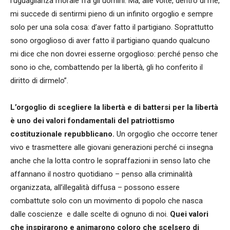
l’uguaglianza morale fra gli uomini. Ma, alle volte, dentro di me,
mi succede di sentirmi pieno di un infinito orgoglio e sempre
solo per una sola cosa: d’aver fatto il partigiano. Soprattutto
sono orgoglioso di aver fatto il partigiano quando qualcuno
mi dice che non dovrei esserne orgoglioso: perché penso che
sono io che, combattendo per la libertà, gli ho conferito il
diritto di dirmelo”.
L’orgoglio di scegliere la libertà e di battersi per la libertà
è uno dei valori fondamentali del patriottismo
costituzionale repubblicano.
Un orgoglio che occorre tener
vivo e trasmettere alle giovani generazioni perché ci insegna
anche che la lotta contro le sopraffazioni in senso lato che
affannano il nostro quotidiano – penso alla criminalità
organizzata, all’illegalità diffusa – possono essere
combattute solo con un movimento di popolo che nasca
dalle coscienze e dalle scelte di ognuno di noi.
Quei valori
che inspirarono e animarono coloro che scelsero di