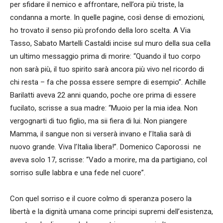
per sfidare il nemico e affrontare, nell’ora più triste, la
condanna a morte. In quelle pagine, così dense di emozioni,
ho trovato il senso più profondo della loro scelta. A Via
Tasso, Sabato Martelli Castaldi incise sul muro della sua cella
un ultimo messaggio prima di morire: “Quando il tuo corpo
non sarà più, il tuo spirito sarà ancora più vivo nel ricordo di
chi resta – fa che possa essere sempre di esempio”. Achille
Barilatti aveva 22 anni quando, poche ore prima di essere
fucilato, scrisse a sua madre: “Muoio per la mia idea. Non
vergognarti di tuo figlio, ma sii fiera di lui. Non piangere
Mamma, il sangue non si verserà invano e l’Italia sarà di
nuovo grande. Viva l’Italia libera!”. Domenico Caporossi ne
aveva solo 17, scrisse: “Vado a morire, ma da partigiano, col
sorriso sulle labbra e una fede nel cuore”.
Con quel sorriso e il cuore colmo di speranza posero la
libertà e la dignità umana come principi supremi dell’esistenza,