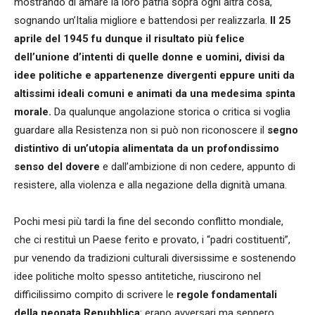
mostrando di amare la loro patria sopra ogni altra cosa,
sognando un’Italia migliore e battendosi per realizzarla.
Il 25
aprile del 1945 fu dunque il risultato più felice
dell’unione d’intenti di quelle donne e uomini, divisi da
idee politiche e appartenenze divergenti eppure uniti da
altissimi ideali comuni e animati da una medesima spinta
morale.
Da qualunque angolazione storica o critica si voglia
guardare alla Resistenza non si può non riconoscere il
segno
distintivo di un’utopia alimentata da un profondissimo
senso del dovere
e dall’ambizione di non cedere, appunto di
resistere, alla violenza e alla negazione della dignità umana.
Pochi mesi più tardi la fine del secondo conflitto mondiale,
che ci restituì un Paese ferito e provato, i “padri costituenti”,
pur venendo da tradizioni culturali diversissime e sostenendo
idee politiche molto spesso antitetiche, riuscirono nel
difficilissimo compito di scrivere le
regole fondamentali
della neonata Repubblica
: erano avversari ma seppero