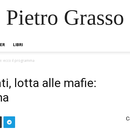
Pietro Grasso
ER
LIBRI
fie: ecco il programma
i, lotta alle mafie:
ma
C