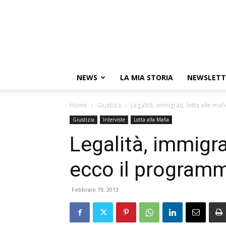
NEWS
LA MIA STORIA
NEWSLETT
Home
Giustizia
Legalità, immigrati, lotta alle ma
Giustizia
Interviste
Lotta alla Mafia
Legalità, immigrat
ecco il program
Febbraio 19, 2013