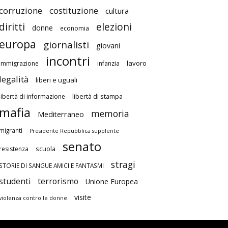
corruzione
costituzione
cultura
diritti
elezioni
donne
economia
europa
giornalisti
giovani
incontri
lavoro
immigrazione
infanzia
legalità
liberi e uguali
libertà di stampa
libertà di informazione
mafia
memoria
Mediterraneo
migranti
Presidente Repubblica supplente
senato
scuola
resistenza
stragi
STORIE DI SANGUE AMICI E FANTASMI
studenti
terrorismo
Unione Europea
visite
violenza contro le donne