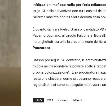
infiltrazioni mafiose nella periferia milanes
larga 13, della pervasività con cui i capitali de
l’allarme lanciato non fu allora accolta dalla poli
È quanto dichiara Pietro Grasso, candidato PD c
Paderno Dugnano, al circolo Falcone e Borsellin
ndranghetisti, durante la presentazione del libr
Panzarasa
.
Grasso prosegue: “Al contrario, le amministra
miopia nel nascondere la polvere sotto il tappeto,
propria colonizzazione”. L’ex procuratore nazio
resta che chiedersi come si potranno recuperare
regionali che si sono susseguite nel favorire un 
TAGS
2013
elezioni
Milano