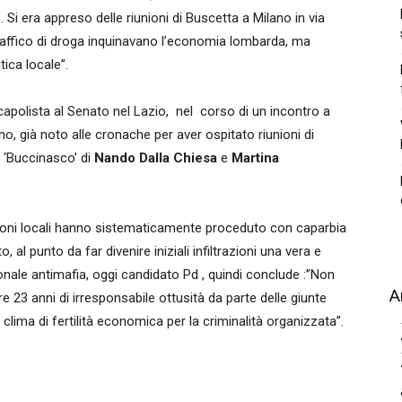
e
. Si era appreso delle riunioni di Buscetta a Milano in via
l traffico di droga inquinavano l’economia lombarda, ma
tica locale”.
apolista al Senato nel Lazio, nel corso di un incontro a
o, già noto alle cronache per aver ospitato riunioni di
o ‘Buccinasco’ di
Nando Dalla Chiesa
e
Martina
zioni locali hanno sistematicamente proceduto con caparbia
 al punto da far divenire iniziali infiltrazioni una vera e
nale antimafia, oggi candidato Pd , quindi conclude :”Non
A
 23 anni di irresponsabile ottusità da parte delle giunte
clima di fertilità economica per la criminalità organizzata”.