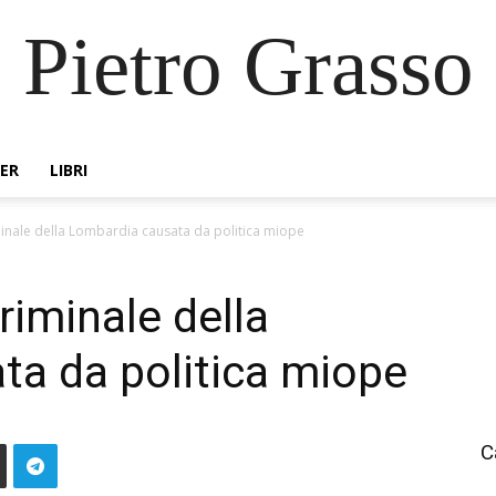
Pietro Grasso
ER
LIBRI
inale della Lombardia causata da politica miope
riminale della
a da politica miope
C