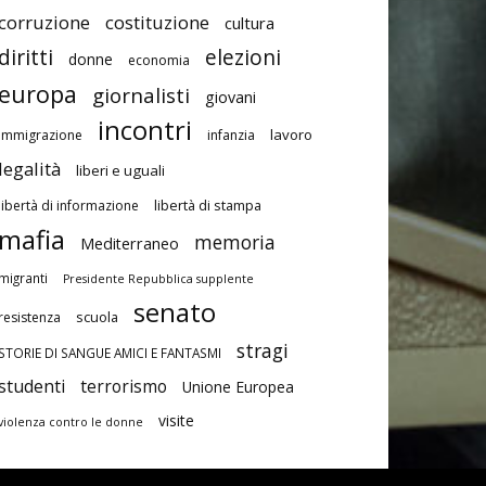
corruzione
costituzione
cultura
diritti
elezioni
donne
economia
europa
giornalisti
giovani
incontri
lavoro
immigrazione
infanzia
legalità
liberi e uguali
libertà di stampa
libertà di informazione
mafia
memoria
Mediterraneo
migranti
Presidente Repubblica supplente
senato
scuola
resistenza
stragi
STORIE DI SANGUE AMICI E FANTASMI
studenti
terrorismo
Unione Europea
visite
violenza contro le donne