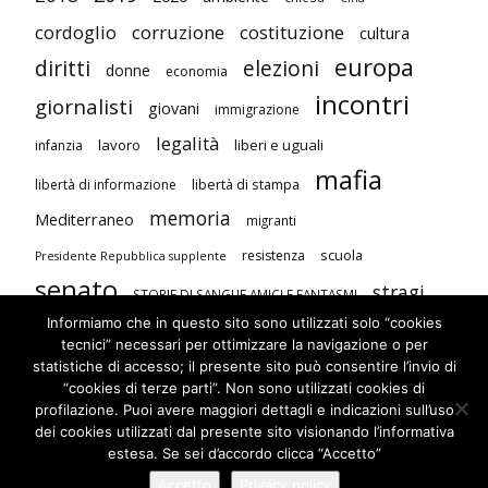
cordoglio
corruzione
costituzione
cultura
europa
diritti
elezioni
donne
economia
incontri
giornalisti
giovani
immigrazione
legalità
lavoro
liberi e uguali
infanzia
mafia
libertà di stampa
libertà di informazione
memoria
Mediterraneo
migranti
scuola
resistenza
Presidente Repubblica supplente
senato
stragi
STORIE DI SANGUE AMICI E FANTASMI
Informiamo che in questo sito sono utilizzati solo “cookies
studenti
terrorismo
Unione Europea
tecnici” necessari per ottimizzare la navigazione o per
visite
violenza contro le donne
statistiche di accesso; il presente sito può consentire l’invio di
“cookies di terze parti”. Non sono utilizzati cookies di
profilazione. Puoi avere maggiori dettagli e indicazioni sull’uso
dei cookies utilizzati dal presente sito visionando l’informativa
estesa. Se sei d’accordo clicca “Accetto”
Accetto
Privacy policy