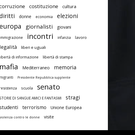
corruzione
costituzione
cultura
diritti
elezioni
donne
economia
europa
giornalisti
giovani
incontri
lavoro
immigrazione
infanzia
legalità
liberi e uguali
libertà di stampa
libertà di informazione
mafia
memoria
Mediterraneo
migranti
Presidente Repubblica supplente
senato
scuola
resistenza
stragi
STORIE DI SANGUE AMICI E FANTASMI
studenti
terrorismo
Unione Europea
visite
violenza contro le donne