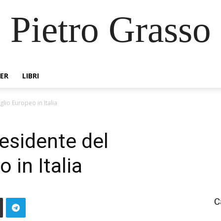
Pietro Grasso
ER
LIBRI
glio Europeo in Italia
residente del
 in Italia
C