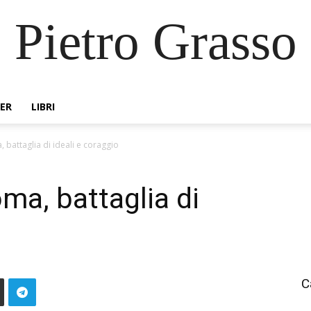
Pietro Grasso
ER
LIBRI
 battaglia di ideali e coraggio
ma, battaglia di
C