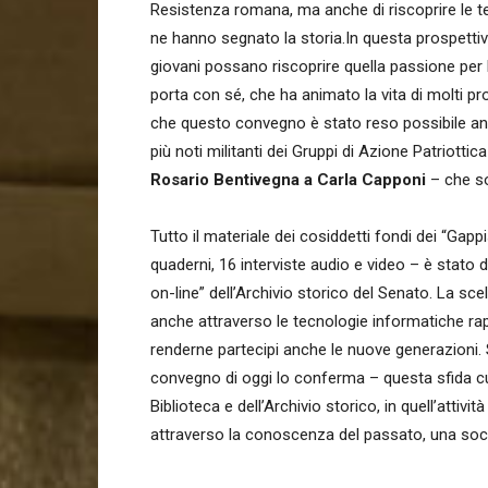
Resistenza romana, ma anche di riscoprire le testi
ne hanno segnato la storia.In questa prospettiv
giovani possano riscoprire quella passione per la
porta con sé, che ha animato la vita di molti 
che questo convegno è stato reso possibile anche
più noti militanti dei Gruppi di Azione Patriottic
Rosario Bentivegna a Carla Capponi
– che so
Tutto il materiale dei cosiddetti fondi dei “Gapp
quaderni, 16 interviste audio e video – è stato d
on-line” dell’Archivio storico del Senato. La sc
anche attraverso le tecnologie informatiche r
renderne partecipi anche le nuove generazioni. 
convegno di oggi lo conferma – questa sfida cult
Biblioteca e dell’Archivio storico, in quell’atti
attraverso la conoscenza del passato, una soc