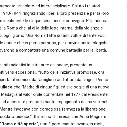
ente articolato ed interdisciplinare. Saluto i relatori
1943-1944, ringraziandoli per la loro presenza e per la loro
e idealmente le cinque sessioni del convegno. E’ la ricerca
a Roma che, al di là delle lotte interne, della violenze e
di ogni giorno. Una Roma fatta di tanti volti e di tante voci,
elle donne che in prima persona, per convinzioni ideologiche
rovarono a combattere una comune battaglia per la libertà.
enti radicatisi in altre aree del paese, presenta un
lti versi eccezionali, frutto delle iniziative promosse, ora
a aperta al nemico, da famiglie o addirittura da singoli. Penso
ullace
che “Madre di cinque figli ed alle soglie di una nuova
Medaglia al valor civile conferitale nel 1977 dal Presidente
ad accorrere presso il marito imprigionato dai nazisti, nel
a. Mentre invocava con coraggiosa fermezza la liberazione
soldato tedesco”. Il martirio di Teresa, che Anna Magnani
“Roma città aperta”
, non è però caduto invano; in molti,