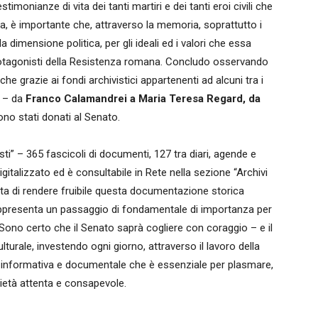
monianze di vita dei tanti martiri e dei tanti eroi civili che
a, è importante che, attraverso la memoria, soprattutto i
 dimensione politica, per gli ideali ed i valori che essa
protagonisti della Resistenza romana. Concludo osservando
 grazie ai fondi archivistici appartenenti ad alcuni tra i
a – da
Franco Calamandrei a Maria Teresa Regard, da
no stati donati al Senato.
isti” – 365 fascicoli di documenti, 127 tra diari, agende e
igitalizzato ed è consultabile in Rete nella sezione “Archivi
elta di rendere fruibile questa documentazione storica
appresenta un passaggio di fondamentale di importanza per
Sono certo che il Senato saprà cogliere con coraggio – e il
urale, investendo ogni giorno, attraverso il lavoro della
vità informativa e documentale che è essenziale per plasmare,
ietà attenta e consapevole.