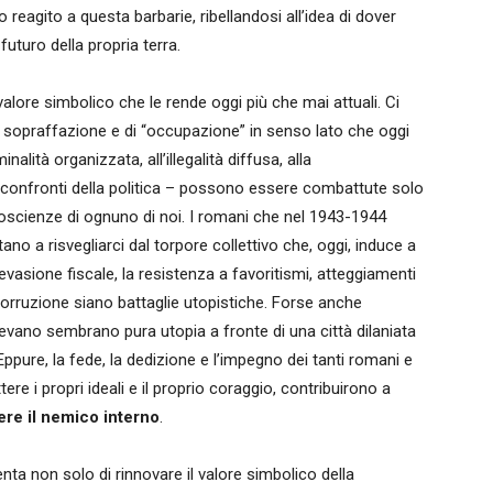
o reagito a questa barbarie, ribellandosi all’idea di dover
 futuro della propria terra.
alore simbolico che le rende oggi più che mai attuali. Ci
di sopraffazione e di “occupazione” in senso lato che oggi
alità organizzata, all’illegalità diffusa, alla
i confronti della politica – possono essere combattute solo
scienze di ognuno di noi. I romani che nel 1943-1944
itano a risvegliarci dal torpore collettivo che, oggi, induce a
’evasione fiscale, la resistenza a favoritismi, atteggiamenti
 e corruzione siano battaglie utopistiche. Forse anche
vano sembrano pura utopia a fronte di una città dilaniata
 Eppure, la fede, la dedizione e l’impegno dei tanti romani e
re i propri ideali e il proprio coraggio, contribuirono a
ere il nemico interno
.
ta non solo di rinnovare il valore simbolico della