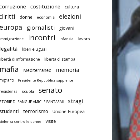
corruzione
costituzione
cultura
diritti
elezioni
donne
economia
europa
giornalisti
giovani
incontri
lavoro
immigrazione
infanzia
legalità
liberi e uguali
libertà di stampa
libertà di informazione
mafia
memoria
Mediterraneo
migranti
Presidente Repubblica supplente
senato
scuola
resistenza
stragi
STORIE DI SANGUE AMICI E FANTASMI
studenti
terrorismo
Unione Europea
visite
violenza contro le donne