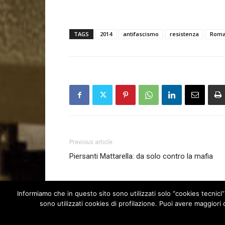
TAGS
2014
antifascismo
resistenza
Rom
Previous article
Piersanti Mattarella: da solo contro la mafia
Informiamo che in questo sito sono utilizzati solo “cookies tecnici”
sono utilizzati cookies di profilazione. Puoi avere maggiori d
© Newspaper WordPress Theme by TagDiv