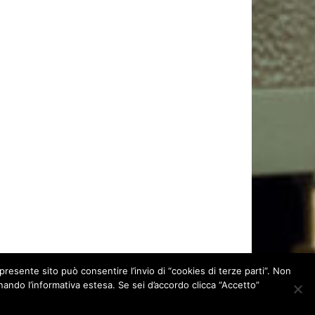
presente sito può consentire l’invio di “cookies di terze parti”. Non
ionando l’informativa estesa. Se sei d’accordo clicca “Accetto”