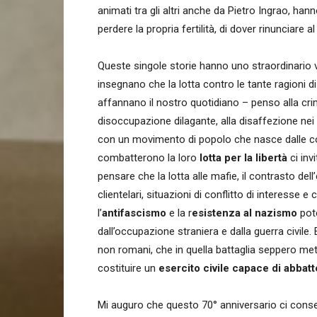
animati tra gli altri anche da Pietro Ingrao, hann
perdere la propria fertilità, di dover rinunciare al
Queste singole storie hanno uno straordinario v
insegnano che la lotta contro le tante ragioni 
affannano il nostro quotidiano – penso alla crimin
disoccupazione dilagante, alla disaffezione ne
con un movimento di popolo che nasce dalle co
combatterono la loro
lotta per la libertà
ci inv
pensare che la lotta alle mafie, il contrasto dell
clientelari, situazioni di conflitto di interesse
l’
antifascismo
e la r
esistenza al nazismo
pote
dall’occupazione straniera e dalla guerra civile.
non romani, che in quella battaglia seppero mette
costituire un
esercito civile capace di abbatt
Mi auguro che questo 70° anniversario ci consen