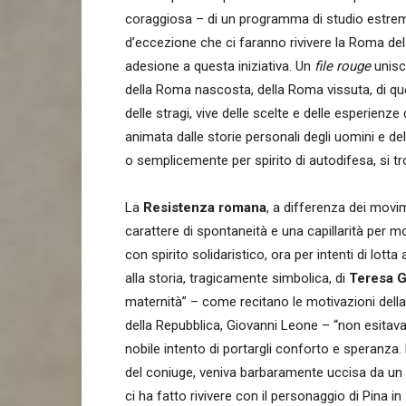
coraggiosa – di un programma di studio estremam
d’eccezione che ci faranno rivivere la Roma del 
adesione a questa iniziativa. Un
file rouge
unisc
della Roma nascosta, della Roma vissuta, di quell
delle stragi, vive delle scelte e delle esperienze 
animata dalle storie personali degli uomini e d
o semplicemente per spirito di autodifesa, si t
La
Resistenza romana
, a differenza dei movim
carattere di spontaneità e una capillarità per mo
con spirito solidaristico, ora per intenti di lott
alla storia, tragicamente simbolica, di
Teresa G
maternità” – come recitano le motivazioni della 
della Repubblica, Giovanni Leone – “non esitava 
nobile intento di portargli conforto e speranz
del coniuge, veniva barbaramente uccisa da un 
ci ha fatto rivivere con il personaggio di Pina in