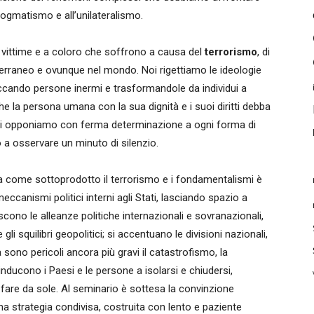
 dogmatismo e all’unilateralismo.
e vittime e a coloro che soffrono a causa del
terrorismo
, di
editerraneo e ovunque nel mondo. Noi rigettiamo le ideologie
accando persone inermi e trasformandole da individui a
e la persona umana con la sua dignità e i suoi diritti debba
ci opponiamo con ferma determinazione a ogni forma di
o a osservare un minuto di silenzio.
 ha come sottoprodotto il terrorismo e i fondamentalismi è
ccanismi politici interni agli Stati, lasciando spazio a
oliscono le alleanze politiche internazionali e sovranazionali,
i squilibri geopolitici; si accentuano le divisioni nazionali,
sono pericoli ancora più gravi il catastrofismo, la
nducono i Paesi e le persone a isolarsi e chiudersi,
r fare da sole. Al seminario è sottesa la convinzione
na strategia condivisa, costruita con lento e paziente