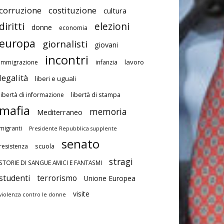
corruzione
costituzione
cultura
diritti
elezioni
donne
economia
europa
giornalisti
giovani
incontri
lavoro
immigrazione
infanzia
legalità
liberi e uguali
libertà di stampa
libertà di informazione
mafia
memoria
Mediterraneo
migranti
Presidente Repubblica supplente
senato
scuola
resistenza
stragi
STORIE DI SANGUE AMICI E FANTASMI
studenti
terrorismo
Unione Europea
visite
violenza contro le donne