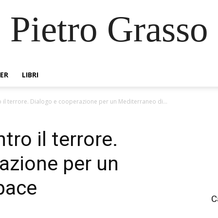
Pietro Grasso
ER
LIBRI
 il terrore. Dialogo e cooperazione per un Mediterraneo di...
tro il terrore.
azione per un
pace
C