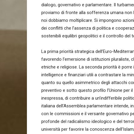
dialogo, governativo e parlamentare. Il turbame
proviamo di fronte alla sofferenza umana non ba
noi dobbiamo moltiplicare. Si impongono azioni 
dei conflitti che l’assenza di politica e cooper
sostenibili equilibri geopolitici e il controllo de
La prima priorità strategica dell’Euro-Mediterrane
favorendo l’emersione di istituzioni pluraliste, c
etniche e religiose. La seconda priorità è porre in
intelligence e finanziari utili a contrastare la m
quanto su quello asimmetrico degli attacchi contr
preventivo e sotto questo profilo l’Unione per i
inespressa, di contribuire a un’indifferibile po
italiana dell’Assemblea parlamentare intende, in
con le commissioni e il versante governativo per
profonde del radicalismo ideologico e del terror
università per favorire la conoscenza dell’Islam