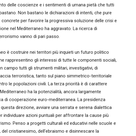
nto delle coscienze e i sentimenti di umana pietà che tutti
stano. Non bastano le dichiarazioni di intenti, che pure
concrete per favorire la progressiva soluzione delle crisi e
azione nel Mediterraneo ha aggravato. La ricerca di
l terrorismo vanno di pari passo.
o è costruire nei territori più inquieti un futuro politico
he rappresentino gli interessi di tutte le componenti sociali,
 campo tutti gli strumenti militari, investigativi, di
inaccia terroristica, tanto sul piano simmetrico-territoriale
o le popolazioni civili. La terza priorità è di carattere
l Mediterraneo ha la potenzialità, ancora largamente
litica di cooperazione euro-mediterranea. La presidenza
 questa direzione, avviare una serrata e serena dialettica
 individuare azioni puntuali per affrontare la cause più
ismo. Penso a progetti culturali ed educativi nelle scuole e
, del cristianesimo, dell’ebraismo e disinnescare la