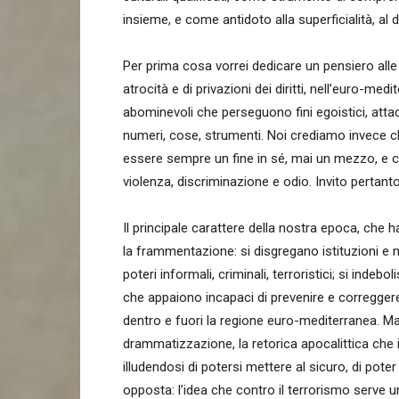
insieme, e come antidoto alla superficialità, al
Per prima cosa vorrei dedicare un pensiero all
atrocità e di privazioni dei diritti, nell’euro-m
abominevoli che perseguono fini egoistici, att
numeri, cose, strumenti. Noi crediamo invece ch
essere sempre un fine in sé, mai un mezzo, e 
violenza, discriminazione e odio. Invito pertant
Il principale carattere della nostra epoca, che
la frammentazione: si disgregano istituzioni e me
poteri informali, criminali, terroristici; si indeb
che appaiono incapaci di prevenire e correggere gl
dentro e fuori la regione euro-mediterranea. Ma 
drammatizzazione, la retorica apocalittica che i
illudendosi di potersi mettere al sicuro, di pote
opposta: l’idea che contro il terrorismo serve u