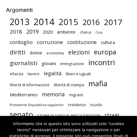
Argomenti
2014
2013
2015
2017
2016
2019
2018
2020
ambiente
chiesa
Cina
cordoglio
corruzione
costituzione
cultura
europa
diritti
elezioni
donne
economia
incontri
giornalisti
giovani
immigrazione
legalità
lavoro
liberi e uguali
infanzia
mafia
libertà di stampa
libertà di informazione
memoria
Mediterraneo
migranti
scuola
resistenza
Presidente Repubblica supplente
senato
stragi
STORIE DI SANGUE AMICI E FANTASMI
Informiamo che in questo sito sono utilizzati solo “cookies
studenti
terrorismo
Unione Europea
tecnici” necessari per ottimizzare la navigazione o per
visite
violenza contro le donne
statistiche di accesso; il presente sito può consentire l’invio di