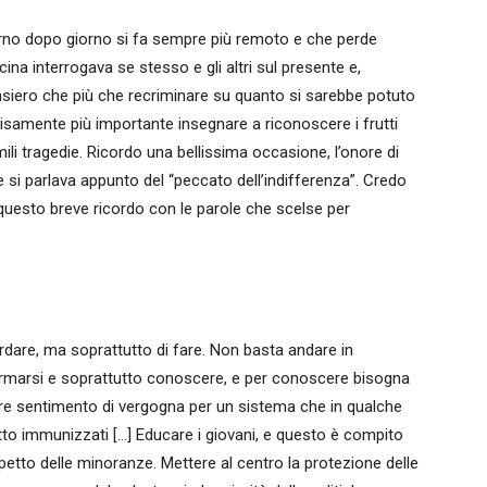
rno dopo giorno si fa sempre più remoto e che perde
cina interrogava se stesso e gli altri sul presente e,
pensiero che più che recriminare su quanto si sarebbe potuto
cisamente più importante insegnare a riconoscere i frutti
mili tragedie. Ricordo una bellissima occasione, l’onore di
 si parlava appunto del “peccato dell’indifferenza”. Credo
uesto breve ricordo con le parole che scelse per
ordare, ma soprattutto di fare. Non basta andare in
ormarsi e soprattutto conoscere, e per conoscere bisogna
tare sentimento di vergogna per un sistema che in qualche
to immunizzati […] Educare i giovani, e questo è compito
spetto delle minoranze. Mettere al centro la protezione delle