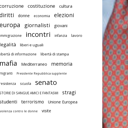
corruzione
costituzione
cultura
diritti
elezioni
donne
economia
europa
giornalisti
giovani
incontri
lavoro
immigrazione
infanzia
legalità
liberi e uguali
libertà di stampa
libertà di informazione
mafia
memoria
Mediterraneo
migranti
Presidente Repubblica supplente
senato
scuola
resistenza
stragi
STORIE DI SANGUE AMICI E FANTASMI
studenti
terrorismo
Unione Europea
visite
violenza contro le donne