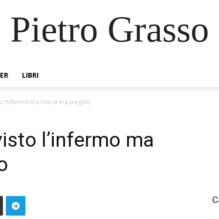
Pietro Grasso
ER
LIBRI
o l’infermo ma non si era piegato
visto l’infermo ma
o
C