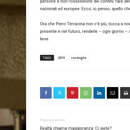
persone e non l’ossessione dei confini; fare del 
nazionali ed europee. Ecco, io penso, quello ch
Ora che Piero Terracina non c’è più, tocca a noi
presente e nel futuro, renderle – ogni giorno – s
lieve.
TAGS
2019
cordoglio
Previous article
Realtà chiama maggioranza. Ci siete?