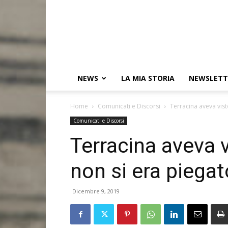
NEWS
LA MIA STORIA
NEWSLETT
Home
Comunicati e Discorsi
Terracina aveva vist
Comunicati e Discorsi
Terracina aveva 
non si era piegat
Dicembre 9, 2019