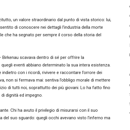
tutto, un valore straordinario dal punto di vista storico: lui,
entito di conoscere nei dettagli l’industria della morte
male che ha segnato per sempre il corso della storia del
Birkenau scavava dentro di sé per offrire la
quegli eventi abbiano determinato la sua intera esistenza.
indietro con i ricordi, rivivere e raccontare l’orrore dei
, non si fermava mai: sentiva l’obbligo morale di mettere
zio di tutti noi, soprattutto dei più giovani. Lo ha fatto fino
 di dignità ed impegno.
nte. Chi ha avuto il privilegio di misurarsi con il suo
a del suo sguardo: quegli occhi avevano visto l’inferno ma