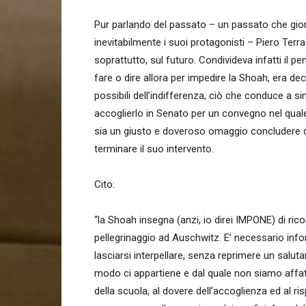
Pur parlando del passato – un passato che gio
inevitabilmente i suoi protagonisti – Piero Terra
soprattutto, sul futuro. Condivideva infatti il 
fare o dire allora per impedire la Shoah, era de
possibili dell’indifferenza, ciò che conduce a si
accoglierlo in Senato per un convegno nel quale
sia un giusto e doveroso omaggio concludere q
terminare il suo intervento.
Cito:
“la Shoah insegna (anzi, io direi IMPONE) di ric
pellegrinaggio ad Auschwitz. E’ necessario inf
lasciarsi interpellare, senza reprimere un salu
modo ci appartiene e dal quale non siamo affat
della scuola, al dovere dell’accoglienza ed al ri