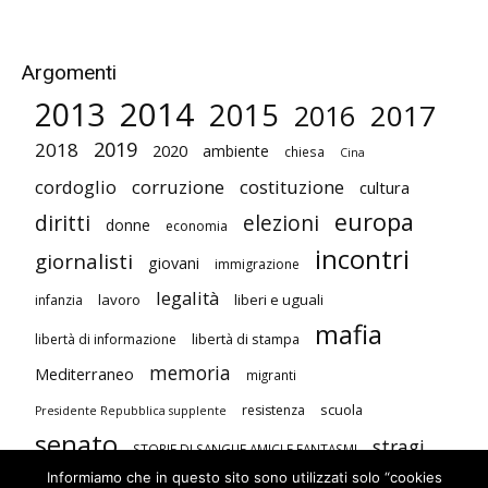
Argomenti
2014
2013
2015
2017
2016
2019
2018
2020
ambiente
chiesa
Cina
cordoglio
corruzione
costituzione
cultura
europa
diritti
elezioni
donne
economia
incontri
giornalisti
giovani
immigrazione
legalità
lavoro
liberi e uguali
infanzia
mafia
libertà di stampa
libertà di informazione
memoria
Mediterraneo
migranti
scuola
resistenza
Presidente Repubblica supplente
senato
stragi
STORIE DI SANGUE AMICI E FANTASMI
Informiamo che in questo sito sono utilizzati solo “cookies
studenti
terrorismo
Unione Europea