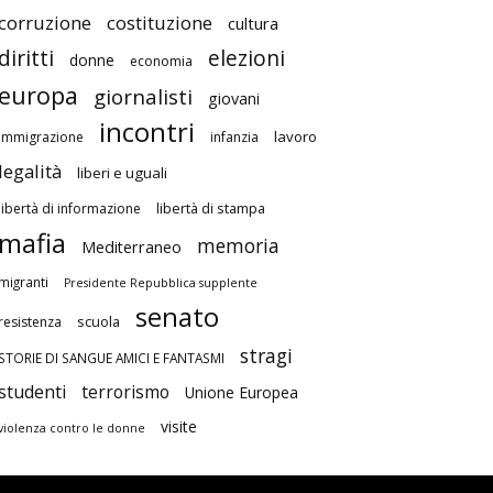
corruzione
costituzione
cultura
diritti
elezioni
donne
economia
europa
giornalisti
giovani
incontri
lavoro
immigrazione
infanzia
legalità
liberi e uguali
libertà di stampa
libertà di informazione
mafia
memoria
Mediterraneo
migranti
Presidente Repubblica supplente
senato
scuola
resistenza
stragi
STORIE DI SANGUE AMICI E FANTASMI
studenti
terrorismo
Unione Europea
visite
violenza contro le donne