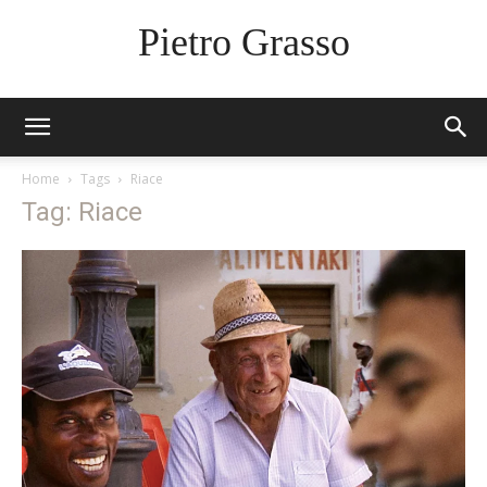
Pietro Grasso
Home
Tags
Riace
Tag: Riace