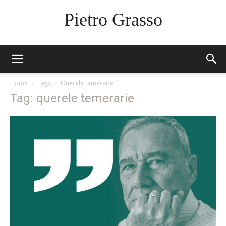
Pietro Grasso
Home
Tags
Querele temerarie
Tag: querele temerarie