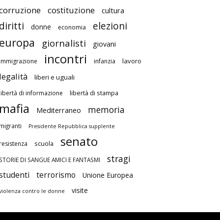
corruzione
costituzione
cultura
diritti
elezioni
donne
economia
europa
giornalisti
giovani
incontri
lavoro
immigrazione
infanzia
legalità
liberi e uguali
libertà di stampa
libertà di informazione
mafia
memoria
Mediterraneo
migranti
Presidente Repubblica supplente
senato
scuola
resistenza
stragi
STORIE DI SANGUE AMICI E FANTASMI
studenti
terrorismo
Unione Europea
visite
violenza contro le donne