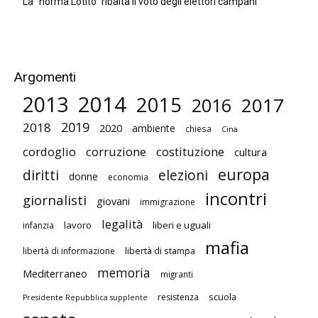
La “norma Lotito” ribalta il voto degli elettori campani
Argomenti
2014
2013
2015
2017
2016
2019
2018
2020
ambiente
chiesa
Cina
cordoglio
corruzione
costituzione
cultura
europa
diritti
elezioni
donne
economia
incontri
giornalisti
giovani
immigrazione
legalità
lavoro
liberi e uguali
infanzia
mafia
libertà di stampa
libertà di informazione
memoria
Mediterraneo
migranti
scuola
resistenza
Presidente Repubblica supplente