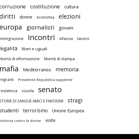
corruzione
costituzione
cultura
diritti
elezioni
donne
economia
europa
giornalisti
giovani
incontri
lavoro
immigrazione
infanzia
legalità
liberi e uguali
libertà di stampa
libertà di informazione
mafia
memoria
Mediterraneo
migranti
Presidente Repubblica supplente
senato
scuola
resistenza
stragi
STORIE DI SANGUE AMICI E FANTASMI
studenti
terrorismo
Unione Europea
visite
violenza contro le donne