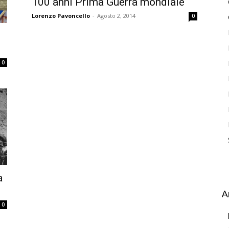
100 anni Prima Guerra mondiale
Lorenzo Pavoncello
-
Agosto 2, 2014
0
0
a
A
0