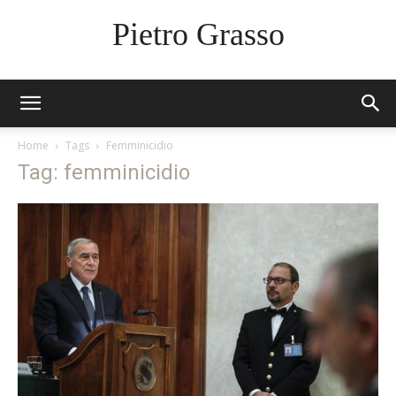
Pietro Grasso
Home
Tags
Femminicidio
Tag: femminicidio