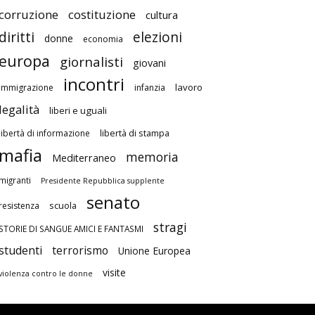
corruzione
costituzione
cultura
diritti
elezioni
donne
economia
europa
giornalisti
giovani
incontri
lavoro
immigrazione
infanzia
legalità
liberi e uguali
libertà di stampa
libertà di informazione
mafia
memoria
Mediterraneo
migranti
Presidente Repubblica supplente
senato
scuola
resistenza
stragi
STORIE DI SANGUE AMICI E FANTASMI
studenti
terrorismo
Unione Europea
visite
violenza contro le donne