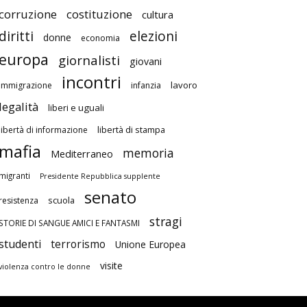
corruzione
costituzione
cultura
diritti
elezioni
donne
economia
europa
giornalisti
giovani
incontri
lavoro
immigrazione
infanzia
legalità
liberi e uguali
libertà di stampa
libertà di informazione
mafia
memoria
Mediterraneo
migranti
Presidente Repubblica supplente
senato
scuola
resistenza
stragi
STORIE DI SANGUE AMICI E FANTASMI
studenti
terrorismo
Unione Europea
visite
violenza contro le donne