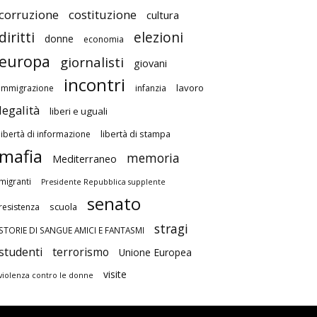
corruzione
costituzione
cultura
diritti
elezioni
donne
economia
europa
giornalisti
giovani
incontri
lavoro
immigrazione
infanzia
legalità
liberi e uguali
libertà di stampa
libertà di informazione
mafia
memoria
Mediterraneo
migranti
Presidente Repubblica supplente
senato
scuola
resistenza
stragi
STORIE DI SANGUE AMICI E FANTASMI
studenti
terrorismo
Unione Europea
visite
violenza contro le donne