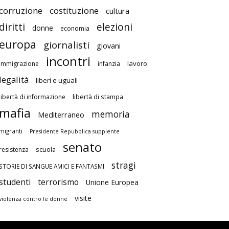
corruzione
costituzione
cultura
diritti
elezioni
donne
economia
europa
giornalisti
giovani
incontri
lavoro
immigrazione
infanzia
legalità
liberi e uguali
libertà di stampa
libertà di informazione
mafia
memoria
Mediterraneo
migranti
Presidente Repubblica supplente
senato
scuola
resistenza
stragi
STORIE DI SANGUE AMICI E FANTASMI
studenti
terrorismo
Unione Europea
visite
violenza contro le donne