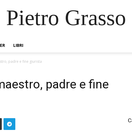
Pietro Grasso
ER
LIBRI
tro, padre e fine giurista
maestro, padre e fine
C