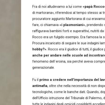
Fra di noi alludevamo a lui come
«papà Rocco
di martorana», riferendosi al tempo stesso ai tra
procuratore aggiunto Martorana di cui eravamo all
fare, ci chiamava
«i plasmoniani»
, prendendo 
raffigurava bambini forti e superattivi, nutriti
Rocco era un fulgido esempio. Era famosa la sua 
Procura incaricato di seguire le sue indagini
hobby?»
. Rocco era il giudice di tutti, il giudice 
anche per andare nelle scuole ad incontrare
fenomeno dell`eroina, sia perché aveva compres
generazionale.
Fu il
primo a credere nell’importanza del lav
antimafia
, oltre che nella necessità di non dis
tecnologiche, come le banche dati. Quando, dop
dell’Ufficio istruzione del Tribunale di Palermo
tutte le indagini degli omicidi cosiddetti eccelle