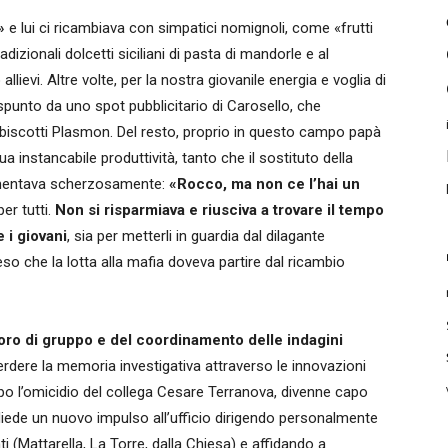
»
e lui ci ricambiava con simpatici nomignoli, come «frutti
dizionali dolcetti siciliani di pasta di mandorle e al
ievi. Altre volte, per la nostra giovanile energia e voglia di
spunto da uno spot pubblicitario di Carosello, che
 da biscotti Plasmon. Del resto, proprio in questo campo papà
instancabile produttività, tanto che il sostituto della
 lamentava scherzosamente:
«Rocco, ma non ce l’hai un
per tutti.
Non si risparmiava e riusciva a trovare il tempo
 i giovani
, sia per metterli in guardia dal dilagante
o che la lotta alla mafia doveva partire dal ricambio
oro di gruppo e del coordinamento delle indagini
perdere la memoria investigativa attraverso le innovazioni
o l’omicidio del collega Cesare Terranova, divenne capo
, diede un nuovo impulso all’ufficio dirigendo personalmente
nti (Mattarella, La Torre, dalla Chiesa) e affidando a