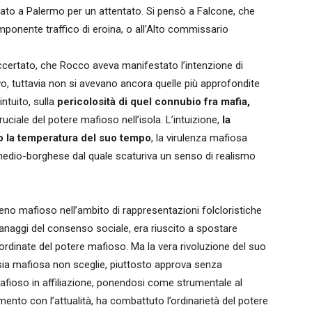
iato a Palermo per un attentato. Si pensò a Falcone, che
imponente traffico di eroina, o all’Alto commissario
certato, che Rocco aveva manifestato l’intenzione di
vo, tuttavia non si avevano ancora quelle più approfondite
ntuito, sulla
pericolosità di quel connubio fra mafia,
uciale del potere mafioso nell’isola. L’intuizione,
la
o la temperatura del suo tempo
, la virulenza mafiosa
 medio-borghese dal quale scaturiva un senso di realismo
meno mafioso nell’ambito di rappresentazioni folcloristiche
granaggi del consenso sociale, era riuscito a spostare
coordinate del potere mafioso. Ma la vera rivoluzione del suo
sia mafiosa non sceglie, piuttosto approva senza
afioso in affiliazione, ponendosi come strumentale al
nto con l’attualità, ha combattuto l’ordinarietà del potere