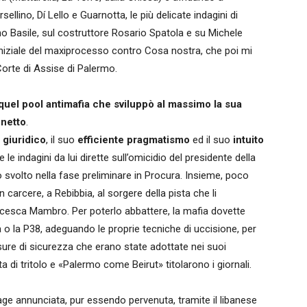
llino, Dí Lello e Guarnotta, le più delicate indagini di
tano Basile, sul costruttore Rosario Spatola e su Michele
a iniziale del maxiprocesso contro Cosa nostra, che poi mi
 Corte di Assise di Palermo.
quel pool antimafia che sviluppò al massimo la sua
netto
.
 giuridico
, il suo
efficiente pragmatismo
ed il suo
intuito
le indagini da lui dirette sull’omicidio del presidente della
o svolto nella fase preliminare in Procura. Insieme, poco
carcere, a Rebibbia, al sorgere della pista che li
rancesca Mambro. Per poterlo abbattere, la mafia dovette
a o la P38, adeguando le proprie tecniche di uccisione, per
misure di sicurezza che erano state adottate nei suoi
di tritolo e «Palermo come Beirut» titolarono i giornali.
rage annunciata, pur essendo pervenuta, tramite il libanese