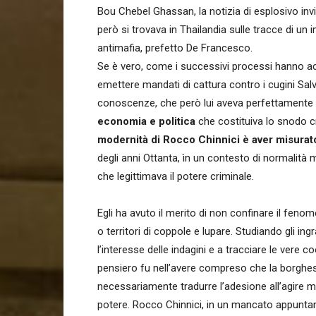
Bou Chebel Ghassan, la notizia di esplosivo inv
però si trovava in Thailandia sulle tracce di un 
antimafia, prefetto De Francesco.
Se è vero, come i successivi processi hanno ac
emettere mandati di cattura contro i cugini Sal
conoscenze, che però lui aveva perfettamente i
economia e politica
che costituiva lo snodo cr
modernità di Rocco Chinnici è aver misurat
degli anni Ottanta, ìn un contesto di normalità
che legittimava il potere criminale.
Egli ha avuto il merito di non confinare il feno
o territori di coppole e lupare. Studiando gli in
l’interesse delle indagini e a tracciare le vere 
pensiero fu nell’avere compreso che la borghe
necessariamente tradurre l’adesione all’agire m
potere. Rocco Chinnici, in un mancato appuntame