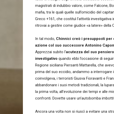
magistrati di indubbio valore, come Falcone, Borse
mafia, tra le quali quelle sull’omicidio del capi
Greco +161, che costituì l’attività investigativ
ritrovai a gestire come giudice «a latere» della
In tal modo,
Chinnici creò i presupposti per 
azione col suo successore Antonino Capon
Apprezzai subito l’
acutezza del suo pensiero
investigativo
quando ebbi l’occasione di seguire 
Regione siciliana Piersanti Mattarella, che avev
prima del suo eccidio, andammo a interrogare in 
coinvolgeva, i terroristi Giusva Fioravanti e F
abbandonare i suoi metodi tradizionali, la lupar
la prima volta, all’evoluzione dei tempi e alle 
confronti. Dovette usare un’autobomba imbottita 
Ancora una volta non si riuscì a evitare una st