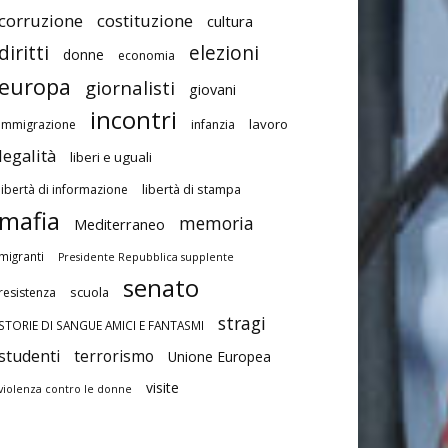
corruzione
costituzione
cultura
diritti
elezioni
donne
economia
europa
giornalisti
giovani
incontri
lavoro
immigrazione
infanzia
legalità
liberi e uguali
libertà di stampa
libertà di informazione
mafia
memoria
Mediterraneo
migranti
Presidente Repubblica supplente
senato
scuola
resistenza
stragi
STORIE DI SANGUE AMICI E FANTASMI
studenti
terrorismo
Unione Europea
visite
violenza contro le donne