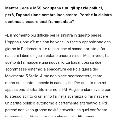
Mentre Lega e M5S occupano tutti gli spazio politici,
però, l’opposizione sembra inesistente. Perché la sinistra
continua a essere così frammentata?
«È il momento più difficile per la sinistra in questo paese.
L’opposizione c’è ma non ha voce. Io faccio opposizione ogni
giorno in Parlamento. Le ragioni che ci hanno portato a far
nascere Liberi e uguali restano ancora valide. Mdp, invece, ha
scelto di far nascere una nuova forza basandosi su due
scommesse esterne: la spaccatura del Pd e quella del
Movimento 5 Stelle. A me non piace scommettere, tanto
meno su quanto succede in casa d’altri. Per questo non mi
appassiono al dibattito interno al Pd. Voglio andare avanti con
lo stesso spirito di un anno fa, nella speranza di far nascere
un partito politico autonomo e certamente alternativo al Pd,
perché non vedo grosse novità provenire da quel confronto
congressuale. Mi auguro solo che quel partito posso