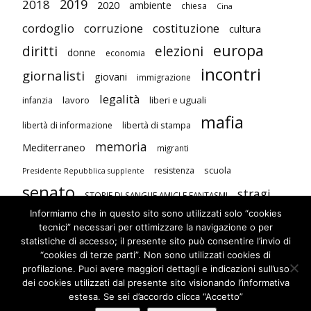
2019
2018
2020
ambiente
chiesa
Cina
cordoglio
corruzione
costituzione
cultura
europa
diritti
elezioni
donne
economia
incontri
giornalisti
giovani
immigrazione
legalità
lavoro
liberi e uguali
infanzia
mafia
libertà di stampa
libertà di informazione
memoria
Mediterraneo
migranti
scuola
resistenza
Presidente Repubblica supplente
senato
stragi
STORIE DI SANGUE AMICI E FANTASMI
Informiamo che in questo sito sono utilizzati solo “cookies
studenti
terrorismo
Unione Europea
tecnici” necessari per ottimizzare la navigazione o per
visite
violenza contro le donne
statistiche di accesso; il presente sito può consentire l’invio di
“cookies di terze parti”. Non sono utilizzati cookies di
profilazione. Puoi avere maggiori dettagli e indicazioni sull’uso
dei cookies utilizzati dal presente sito visionando l’informativa
estesa. Se sei d’accordo clicca “Accetto”