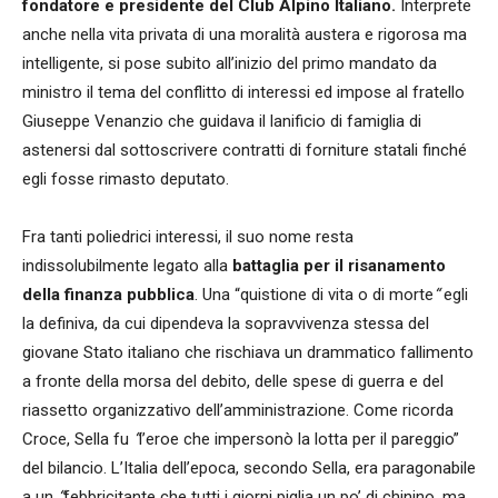
fondatore e presidente del Club Alpino Italiano.
Interprete
anche nella vita privata di una moralità austera e rigorosa ma
intelligente, si pose subito all’inizio del primo mandato da
ministro il tema del conflitto di interessi ed impose al fratello
Giuseppe Venanzio che guidava il lanificio di famiglia di
astenersi dal sottoscrivere contratti di forniture statali finché
egli fosse rimasto deputato.
Fra tanti poliedrici interessi, il suo nome resta
indissolubilmente legato alla
battaglia per il risanamento
della finanza pubblica
. Una “quistione di vita o di morte
“
egli
la definiva, da cui dipendeva la sopravvivenza stessa del
giovane Stato italiano che rischiava un drammatico fallimento
a fronte della morsa del debito, delle spese di guerra e del
riassetto organizzativo dell’amministrazione. Come ricorda
Croce, Sella fu
“
l’eroe che impersonò la lotta per il pareggio”
del bilancio. L’Italia dell’epoca, secondo Sella, era paragonabile
a un
“
febbricitante che tutti i giorni piglia un po’ di chinino, ma