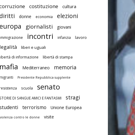
corruzione
costituzione
cultura
diritti
elezioni
donne
economia
europa
giornalisti
giovani
incontri
lavoro
immigrazione
infanzia
legalità
liberi e uguali
libertà di stampa
libertà di informazione
mafia
memoria
Mediterraneo
migranti
Presidente Repubblica supplente
senato
scuola
resistenza
stragi
STORIE DI SANGUE AMICI E FANTASMI
studenti
terrorismo
Unione Europea
visite
violenza contro le donne