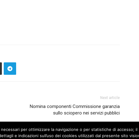
Next article
Nomina componenti Commissione garanzia
sullo sciopero nei servizi pubblici
 necessari per ottimizzare la navigazione o per statistiche di accesso; il 
ettagli e indicazioni sull’uso dei cookies utilizzati dal presente sito vis