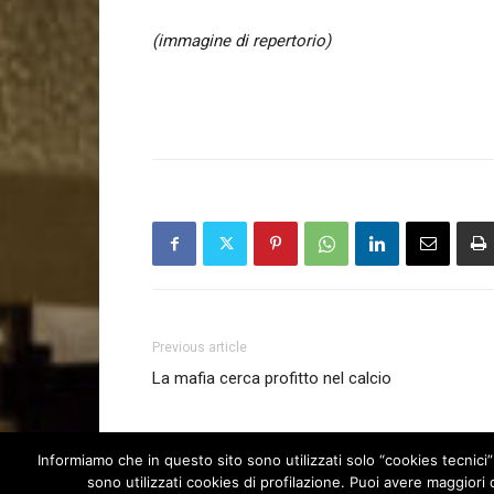
(immagine di repertorio)
Previous article
La mafia cerca profitto nel calcio
Informiamo che in questo sito sono utilizzati solo “cookies tecnici”
sono utilizzati cookies di profilazione. Puoi avere maggiori d