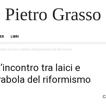
Pietro Grasso
ER
LIBRI
contro tra laici e cattolici nella parabola del riformismo...
’incontro tra laici e
arabola del riformismo
C