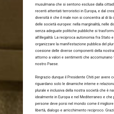
musulmana che si sentono escluse dalla cittadi
recenti attentati terroristici in Europa, e dal cre
diversità è che il male non si concentra al di l
delle società europee: nella marginalità, nelle d
senza adeguate politiche pubbliche si trasforman
all’illegalità. La reciproca autonomia fra Stato 
organizzare la manifestazione pubblica del plu
coesione delle diverse componenti della nostr
attorno a valori e sentimenti che accomunano tu
nostro Paese.
Ringrazio dunque il Presidente Chiti per avere c
riguardano solo le dinamiche interne e relaziona
plurale e inclusiva della nostra società che è n
idealmente in Europa e nel Mediterraneo e che per
persone deve porsi nel mondo come il migliore i
libertà, dialogo e arricchimento reciproco. Grazi