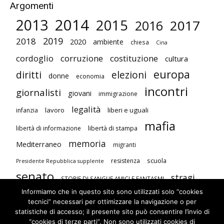
Argomenti
2014
2013
2015
2017
2016
2019
2018
2020
ambiente
chiesa
Cina
cordoglio
corruzione
costituzione
cultura
europa
diritti
elezioni
donne
economia
incontri
giornalisti
giovani
immigrazione
legalità
lavoro
liberi e uguali
infanzia
mafia
libertà di stampa
libertà di informazione
memoria
Mediterraneo
migranti
scuola
resistenza
Presidente Repubblica supplente
senato
stragi
STORIE DI SANGUE AMICI E FANTASMI
Informiamo che in questo sito sono utilizzati solo “cookies
studenti
terrorismo
Unione Europea
tecnici” necessari per ottimizzare la navigazione o per
visite
violenza contro le donne
statistiche di accesso; il presente sito può consentire l’invio di
“cookies di terze parti”. Non sono utilizzati cookies di