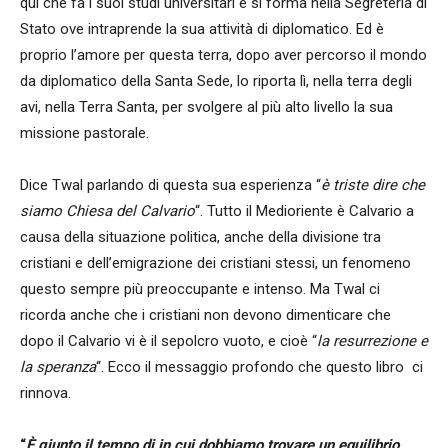
qui che fa i suoi studi universitari e si forma nella Segreteria di
Stato ove intraprende la sua attività di diplomatico. Ed è
proprio l’amore per questa terra, dopo aver percorso il mondo
da diplomatico della Santa Sede, lo riporta lì, nella terra degli
avi, nella Terra Santa, per svolgere al più alto livello la sua
missione pastorale.
Dice Twal parlando di questa sua esperienza “
è triste dire che
siamo Chiesa del Calvario
“. Tutto il Medioriente è Calvario a
causa della situazione politica, anche della divisione tra
cristiani e dell’emigrazione dei cristiani stessi, un fenomeno
questo sempre più preoccupante e intenso. Ma Twal ci
ricorda anche che i cristiani non devono dimenticare che
dopo il Calvario vi è il sepolcro vuoto, e cioè “
la resurrezione e
la speranza
“. Ecco il messaggio profondo che questo libro ci
rinnova.
“
È giunto il tempo di in cui dobbiamo trovare un equilibrio