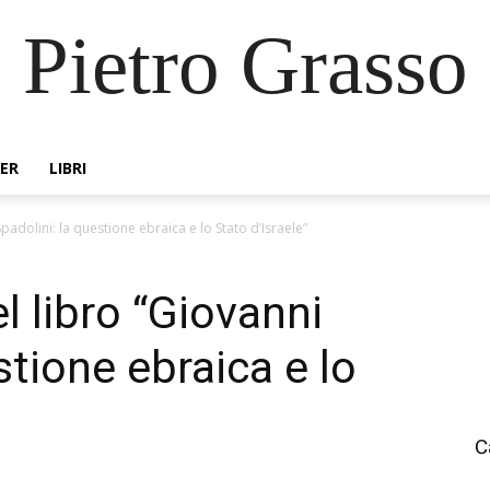
Pietro Grasso
ER
LIBRI
padolini: la questione ebraica e lo Stato d’Israele”
l libro “Giovanni
stione ebraica e lo
C