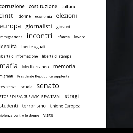
corruzione
costituzione
cultura
diritti
elezioni
donne
economia
europa
giornalisti
giovani
incontri
lavoro
immigrazione
infanzia
legalità
liberi e uguali
libertà di stampa
libertà di informazione
mafia
memoria
Mediterraneo
migranti
Presidente Repubblica supplente
senato
scuola
resistenza
stragi
STORIE DI SANGUE AMICI E FANTASMI
studenti
terrorismo
Unione Europea
visite
violenza contro le donne