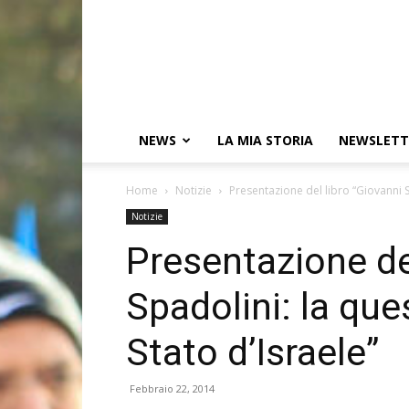
NEWS
LA MIA STORIA
NEWSLETT
Home
Notizie
Presentazione del libro “Giovanni S
Notizie
Presentazione de
Spadolini: la que
Stato d’Israele”
Febbraio 22, 2014