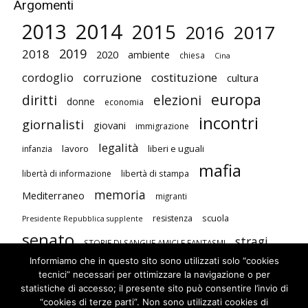
Argomenti
2014
2013
2015
2017
2016
2019
2018
2020
ambiente
chiesa
Cina
cordoglio
corruzione
costituzione
cultura
europa
diritti
elezioni
donne
economia
incontri
giornalisti
giovani
immigrazione
legalità
lavoro
liberi e uguali
infanzia
mafia
libertà di stampa
libertà di informazione
memoria
Mediterraneo
migranti
scuola
resistenza
Presidente Repubblica supplente
senato
stragi
STORIE DI SANGUE AMICI E FANTASMI
Informiamo che in questo sito sono utilizzati solo “cookies
studenti
terrorismo
Unione Europea
tecnici” necessari per ottimizzare la navigazione o per
visite
violenza contro le donne
statistiche di accesso; il presente sito può consentire l’invio di
“cookies di terze parti”. Non sono utilizzati cookies di