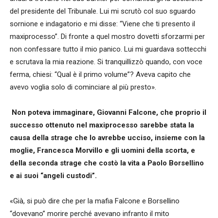
del presidente del Tribunale. Lui mi scrutò col suo sguardo
sornione e indagatorio e mi disse: “Viene che ti presento il
maxiprocesso”. Di fronte a quel mostro dovetti sforzarmi per
non confessare tutto il mio panico. Lui mi guardava sottecchi
e scrutava la mia reazione. Si tranquillizzò quando, con voce
ferma, chiesi: “Qual è il primo volume”? Aveva capito che
avevo voglia solo di cominciare al più presto».
Non poteva immaginare, Giovanni Falcone, che proprio il
successo ottenuto nel maxiprocesso sarebbe stata la
causa della strage che lo avrebbe ucciso, insieme con la
moglie, Francesca Morvillo e gli uomini della scorta, e
della seconda strage che costò la vita a Paolo Borsellino
e ai suoi “angeli custodi”.
«Già, si può dire che per la mafia Falcone e Borsellino
“dovevano” morire perché avevano infranto il mito