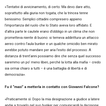
«Tentativi di avvicinamento, di certo. Ma devo dare atto,
soprattutto alla giuria non togata, che la trincea tenne
benissimo. Semplici cittadini compresero appieno
l’importanza del ruolo che lo Stato aveva loro affidato. E
d’altra parte le cautele erano d’obbligo in un clima che non
prometteva niente di buono: si temeva addirittura un attacco
aereo contro l’aula bunker e un qualche omicidio ben mirato
avrebbe potuto mandare per aria l’esito del processo. A
distanza di trent’anni possiamo dire che senza quel successo
saremmo un po’ meno liberi, perché la lotta alla mafia – credo
sia ormai chiaro a tutti – è una battaglia di libertà e di
democrazia».
Fu il “maxi” a metterla in contatto con Giovanni Falcone?
«Praticamente sì. Dopo la mia designazione a giudice a latere
andai a trovarlo nel suo bunker per comunicargli la decisione