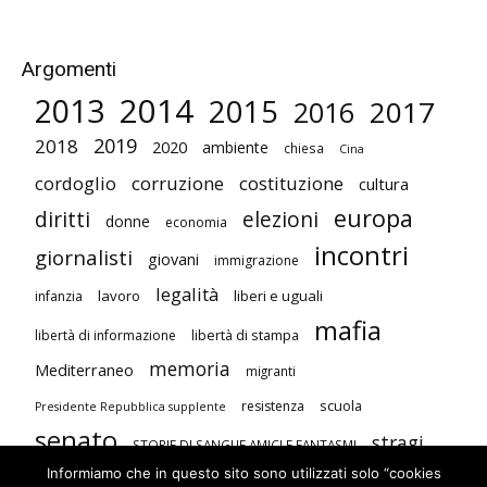
Argomenti
2014
2013
2015
2017
2016
2019
2018
2020
ambiente
chiesa
Cina
cordoglio
corruzione
costituzione
cultura
europa
diritti
elezioni
donne
economia
incontri
giornalisti
giovani
immigrazione
legalità
lavoro
liberi e uguali
infanzia
mafia
libertà di stampa
libertà di informazione
memoria
Mediterraneo
migranti
scuola
resistenza
Presidente Repubblica supplente
senato
stragi
STORIE DI SANGUE AMICI E FANTASMI
Informiamo che in questo sito sono utilizzati solo “cookies
studenti
terrorismo
Unione Europea