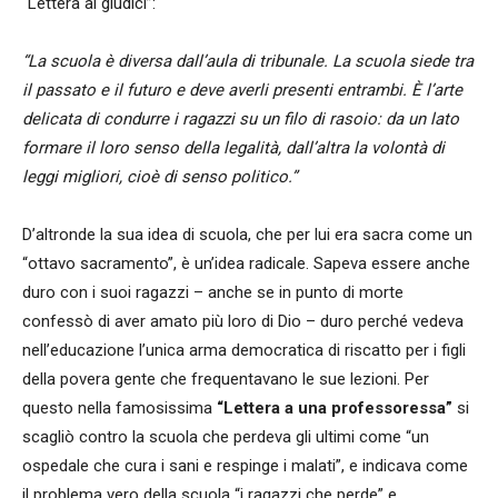
“Lettera ai giudici”:
“La scuola è diversa dall’aula di tribunale. La scuola siede tra
il passato e il futuro e deve averli presenti entrambi. È l’arte
delicata di condurre i ragazzi su un filo di rasoio: da un lato
formare il loro senso della legalità, dall’altra la volontà di
leggi migliori, cioè di senso politico.”
D’altronde la sua idea di scuola, che per lui era sacra come un
“ottavo sacramento”, è un’idea radicale. Sapeva essere anche
duro con i suoi ragazzi – anche se in punto di morte
confessò di aver amato più loro di Dio – duro perché vedeva
nell’educazione l’unica arma democratica di riscatto per i figli
della povera gente che frequentavano le sue lezioni. Per
questo nella famosissima
“Lettera a una professoressa”
si
scagliò contro la scuola che perdeva gli ultimi come “un
ospedale che cura i sani e respinge i malati”, e indicava come
il problema vero della scuola “i ragazzi che perde” e