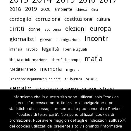
2019
2018
2020
ambiente
chiesa
Cina
cordoglio
corruzione
costituzione
cultura
europa
diritti
elezioni
donne
economia
incontri
giornalisti
giovani
immigrazione
legalità
lavoro
liberi e uguali
infanzia
mafia
libertà di stampa
libertà di informazione
memoria
Mediterraneo
migranti
scuola
resistenza
Presidente Repubblica supplente
senato
stragi
STORIE DI SANGUE AMICI E FANTASMI
Informiamo che in questo sito sono utilizzati solo “cookies
studenti
terrorismo
Unione Europea
tecnici” necessari per ottimizzare la navigazione o per
visite
violenza contro le donne
statistiche di accesso; il presente sito può consentire l’invio di
“cookies di terze parti”. Non sono utilizzati cookies di
profilazione. Puoi avere maggiori dettagli e indicazioni sull’uso
dei cookies utilizzati dal presente sito visionando l’informativa