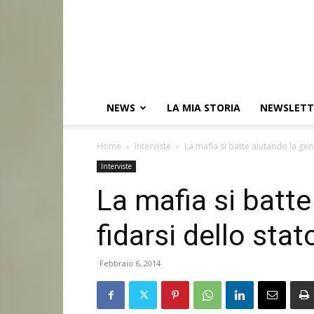
NEWS
LA MIA STORIA
NEWSLETT
Home
Interviste
La mafia si batte aiutando la gent
Interviste
La mafia si batte
fidarsi dello stat
Febbraio 6, 2014