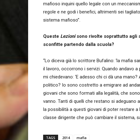
mafioso inquini quello legale con un meccanismo ‘
regole e ne godi i benefici, altrimenti sei tagl
sistema mafioso”.
Queste
Lezioni
sono rivolte soprattutto agli
sconfitte partendo dalla scuola?
“Lo diceva già lo scrittore Bufalino: ‘la mafia 
il lavoro, occorrono i servizi. Quando andavo a p
mi chiedevano: ‘E adesso chi ci dà una mano? A
politico? Io sono costretto a emigrare ad andare
giovani che sono formati alla legalità, che son
vanno. Tanti di quelli che restano si adeguano 
la possibilità a questi giovani di poter restare a
classe dirigente che può cambiare il sistema, sa
TAGS
2014
mafia