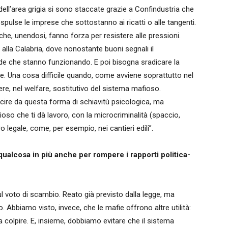
 dell’area grigia si sono staccate grazie a Confindustria che
ulse le imprese che sottostanno ai ricatti o alle tangenti.
che, unendosi, fanno forza per resistere alle pressioni.
 alla Calabria, dove nonostante buoni segnali il
de che stanno funzionando. E poi bisogna sradicare la
e. Una cosa difficile quando, come avviene soprattutto nel
ere, nel welfare, sostitutivo del sistema mafioso.
cire da questa forma di schiavitù psicologica, ma
oso che ti dà lavoro, con la microcriminalità (spaccio,
legale, come, per esempio, nei cantieri edili”.
 qualcosa in più anche per rompere i rapporti politica-
ul voto di scambio. Reato già previsto dalla legge, ma
 Abbiamo visto, invece, che le mafie offrono altre utilità:
 colpire. E, insieme, dobbiamo evitare che il sistema