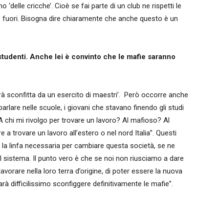
delle cricche’. Cioè se fai parte di un club ne rispetti le
iato fuori. Bisogna dire chiaramente che anche questo è un
 studenti. Anche lei è convinto che le mafie saranno
sarà sconfitta da un esercito di maestri’. Però occorre anche
arlare nelle scuole, i giovani che stavano finendo gli studi
 chi mi rivolgo per trovare un lavoro? Al mafioso? Al
 a trovare un lavoro all’estero o nel nord Italia”. Questi
o la linfa necessaria per cambiare questa società, se ne
al sistema. Il punto vero è che se noi non riusciamo a dare
 lavorare nella loro terra d’origine, di poter essere la nuova
rà difficilissimo sconfiggere definitivamente le mafie”.