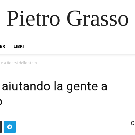
Pietro Grasso
ER
LIBRI
e a fidarsi dello stato
 aiutando la gente a
o
C