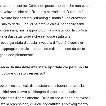
mbiato moltissimo. Certo non possiamo dire che non esiste
e evoluzioni che ha affrontato nei vari anni. Buscetta è
 svelato innanzitutto l’etimologia: mafia è una creazione
 subito detto. E poi ci ha dato le chiavi per capire tanti
o criminale, ma il rapporto con la società, con la politica,
e di Buscetta, diceva che se fosse stata una
bbe già stata distrutta, invece la difficoltà è quella di
n appoggio sociale, economico e di consenso da parte
iggerla completamente”.
nso. In una delle interviste riportate c’è persino chi
e colpire questo consenso?
problemi esistenziali, di sussistenza di buona parte della
diritti non si avrà più bisogno di ricorrere a qualcuno,
comincerà il cambiamento. Delle strade ci sono per avere il
sta la repressione, ci vuole soprattutto il coinvolgimento.