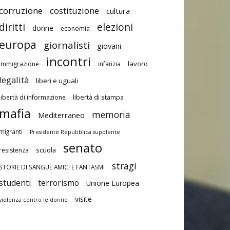
corruzione
costituzione
cultura
diritti
elezioni
donne
economia
europa
giornalisti
giovani
incontri
lavoro
immigrazione
infanzia
legalità
liberi e uguali
libertà di stampa
libertà di informazione
mafia
memoria
Mediterraneo
migranti
Presidente Repubblica supplente
senato
scuola
resistenza
stragi
STORIE DI SANGUE AMICI E FANTASMI
studenti
terrorismo
Unione Europea
visite
violenza contro le donne