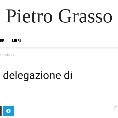
Pietro Grasso
ER
LIBRI
rticolo 21”
 delegazione di
C