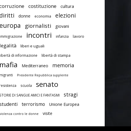
corruzione
costituzione
cultura
diritti
elezioni
donne
economia
europa
giornalisti
giovani
incontri
lavoro
immigrazione
infanzia
legalità
liberi e uguali
libertà di stampa
libertà di informazione
mafia
memoria
Mediterraneo
migranti
Presidente Repubblica supplente
senato
scuola
resistenza
stragi
STORIE DI SANGUE AMICI E FANTASMI
studenti
terrorismo
Unione Europea
visite
violenza contro le donne