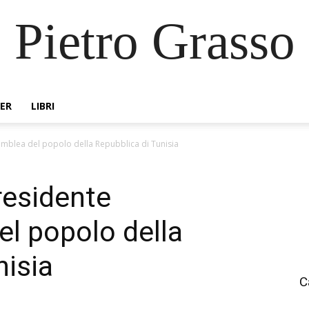
Pietro Grasso
ER
LIBRI
semblea del popolo della Repubblica di Tunisia
residente
el popolo della
nisia
C