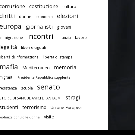
corruzione
costituzione
cultura
diritti
elezioni
donne
economia
europa
giornalisti
giovani
incontri
lavoro
immigrazione
infanzia
legalità
liberi e uguali
libertà di stampa
libertà di informazione
mafia
memoria
Mediterraneo
migranti
Presidente Repubblica supplente
senato
scuola
resistenza
stragi
STORIE DI SANGUE AMICI E FANTASMI
studenti
terrorismo
Unione Europea
visite
violenza contro le donne