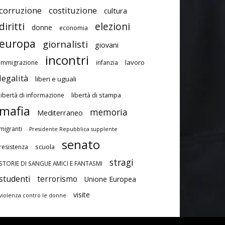
corruzione
costituzione
cultura
diritti
elezioni
donne
economia
europa
giornalisti
giovani
incontri
lavoro
immigrazione
infanzia
legalità
liberi e uguali
libertà di stampa
libertà di informazione
mafia
memoria
Mediterraneo
migranti
Presidente Repubblica supplente
senato
scuola
resistenza
stragi
STORIE DI SANGUE AMICI E FANTASMI
studenti
terrorismo
Unione Europea
visite
violenza contro le donne