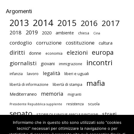
Argomenti
2014
2013
2015
2017
2016
2019
2018
2020
ambiente
chiesa
Cina
cordoglio
corruzione
costituzione
cultura
europa
diritti
elezioni
donne
economia
incontri
giornalisti
giovani
immigrazione
legalità
lavoro
liberi e uguali
infanzia
mafia
libertà di stampa
libertà di informazione
memoria
Mediterraneo
migranti
scuola
resistenza
Presidente Repubblica supplente
senato
stragi
STORIE DI SANGUE AMICI E FANTASMI
Informiamo che in questo sito sono utilizzati solo “cookies
studenti
terrorismo
Unione Europea
tecnici” necessari per ottimizzare la navigazione o per
visite
violenza contro le donne