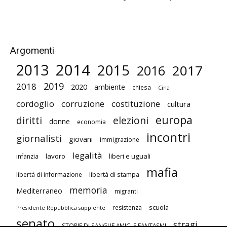
Argomenti
2014
2013
2015
2017
2016
2019
2018
2020
ambiente
chiesa
Cina
cordoglio
corruzione
costituzione
cultura
europa
diritti
elezioni
donne
economia
incontri
giornalisti
giovani
immigrazione
legalità
lavoro
liberi e uguali
infanzia
mafia
libertà di stampa
libertà di informazione
memoria
Mediterraneo
migranti
scuola
resistenza
Presidente Repubblica supplente
senato
stragi
STORIE DI SANGUE AMICI E FANTASMI