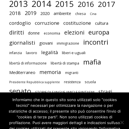
2014
2013
2015
2017
2016
2019
2018
2020
ambiente
chiesa
Cina
cordoglio
corruzione
costituzione
cultura
europa
diritti
elezioni
donne
economia
incontri
giornalisti
giovani
immigrazione
legalità
lavoro
liberi e uguali
infanzia
mafia
libertà di stampa
libertà di informazione
memoria
Mediterraneo
migranti
scuola
resistenza
Presidente Repubblica supplente
senato
stragi
STORIE DI SANGUE AMICI E FANTASMI
Informiamo che in questo sito sono utilizzati solo “cookies
studenti
terrorismo
Unione Europea
tecnici” necessari per ottimizzare la navigazione o per
visite
violenza contro le donne
statistiche di accesso; il presente sito può consentire l’invio di
“cookies di terze parti”. Non sono utilizzati cookies di
profilazione. Puoi avere maggiori dettagli e indicazioni sull’uso
dei cookies utilizzati dal presente sito visionando l’informativa