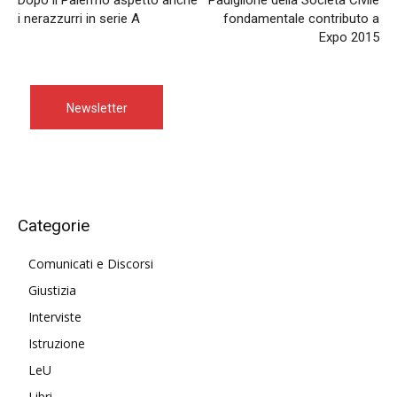
Dopo il Palermo aspetto anche
Padiglione della Società Civile
i nerazzurri in serie A
fondamentale contributo a
Expo 2015
Newsletter
Categorie
Comunicati e Discorsi
Giustizia
Interviste
Istruzione
LeU
Libri