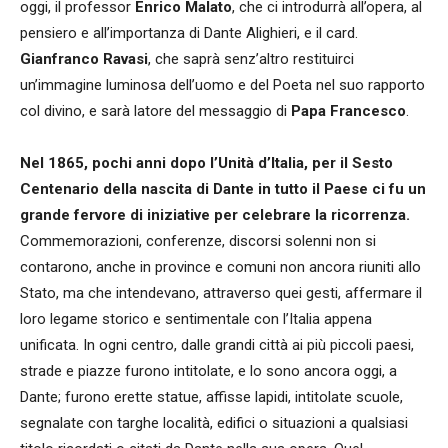
oggi, il professor
Enrico Malato
, che ci introdurrà all’opera, al
pensiero e all’importanza di Dante Alighieri, e il card.
Gianfranco Ravasi
, che saprà senz’altro restituirci
un’immagine luminosa dell’uomo e del Poeta nel suo rapporto
col divino, e sarà latore del messaggio di
Papa Francesco
.
Nel 1865, pochi anni dopo l’Unità d’Italia, per il Sesto
Centenario della nascita di Dante in tutto il Paese ci fu un
grande fervore di iniziative per celebrare la ricorrenza.
Commemorazioni, conferenze, discorsi solenni non si
contarono, anche in province e comuni non ancora riuniti allo
Stato, ma che intendevano, attraverso quei gesti, affermare il
loro legame storico e sentimentale con l’Italia appena
unificata. In ogni centro, dalle grandi città ai più piccoli paesi,
strade e piazze furono intitolate, e lo sono ancora oggi, a
Dante; furono erette statue, affisse lapidi, intitolate scuole,
segnalate con targhe località, edifici o situazioni a qualsiasi