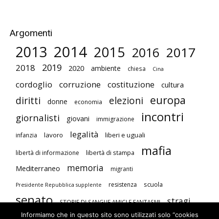
Argomenti
2014
2013
2015
2017
2016
2019
2018
2020
ambiente
chiesa
Cina
cordoglio
corruzione
costituzione
cultura
europa
diritti
elezioni
donne
economia
incontri
giornalisti
giovani
immigrazione
legalità
lavoro
liberi e uguali
infanzia
mafia
libertà di stampa
libertà di informazione
memoria
Mediterraneo
migranti
scuola
resistenza
Presidente Repubblica supplente
senato
stragi
STORIE DI SANGUE AMICI E FANTASMI
Informiamo che in questo sito sono utilizzati solo “cookies
studenti
terrorismo
Unione Europea