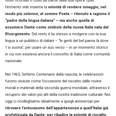
titolo ricordati o citati da Dante nella sua opera. Quel
fermento vide insieme la
volontà di rendere omaggio, nel
modo più solenne, al sommo Poeta – ritenuto a ragione il
“padre della lingua italiana” – ma anche quella di
assumere Dante come simbolo della nuova Italia nata dal
Risorgimento.
Del resto è lui stesso a rivolgersi con la sua
lingua a un pubblico di italiani – “le genti del bel paese là dove
‘l si suona”, per usare un suo verso – in un momento storico
in cui non esisteva ancora il concetto di Italia come comunità
nazionale.
Nel 1965, Settimo Centenario della nascita, le celebrazioni
furono vissute come l’occasione del riscatto dalle rovine
morali e materiali della seconda guerra mondiale, attraverso il
recupero dei valori più alti della nostra tradizione culturale. Noi
oggi ci ricolleghiamo idealmente a quegli anniversari per
ritrovare l’entusiasmo dell’appartenenza a quell’Italia già
profetizzata da Dante, per ribadire la volontà di riscatto