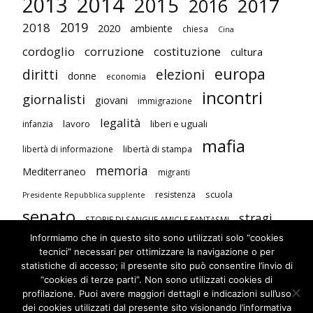
2014
2013
2015
2017
2016
2019
2018
2020
ambiente
chiesa
Cina
cordoglio
corruzione
costituzione
cultura
europa
diritti
elezioni
donne
economia
incontri
giornalisti
giovani
immigrazione
legalità
lavoro
liberi e uguali
infanzia
mafia
libertà di stampa
libertà di informazione
memoria
Mediterraneo
migranti
scuola
resistenza
Presidente Repubblica supplente
senato
stragi
STORIE DI SANGUE AMICI E FANTASMI
Informiamo che in questo sito sono utilizzati solo “cookies
studenti
terrorismo
Unione Europea
tecnici” necessari per ottimizzare la navigazione o per
visite
violenza contro le donne
statistiche di accesso; il presente sito può consentire l’invio di
“cookies di terze parti”. Non sono utilizzati cookies di
profilazione. Puoi avere maggiori dettagli e indicazioni sull’uso
dei cookies utilizzati dal presente sito visionando l’informativa